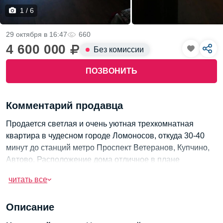
1 / 6
29 октября в 16:47
660
4 600 000
Без комиссии
ПОЗВОНИТЬ
Комментарий продавца
Продается светлая и очень уютная трехкомнатная
квартира в чудесном городе Ломоносов, откуда 30-40
минут до станций метро Проспект Ветеранов, Купчино,
Автово. Расположение дома отличное в плане
транспортного сообщение в Санкт-Петербурга, выезд
читать все
на КАД 3 минуты.
Квартира с площадью 60,5 кв метров расположена на
Описание
комфортном 2ом этаже 9 этажного ухоженного