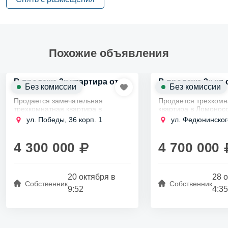
Похожие объявления
В продаже 3к квартира от
В продаже 3к кв 
Без комиссии
Без комиссии
собственника
собственника
Продается замечательная
Продается трехкомн
трехкомнатная квартира в
квартира в Ломонос
живописном городе Ломоносов,
площадью 60,1 кв. м
ул. Победы, 36 корп. 1
ул. Федюнинского
всего в получасе езды от Санкт-
этаже девятиэтажно
Петербурга без пробок.
Чистый воздух и кра
Площадь квартиры составляет...
природа создают ко
4 300 000
4 700 000
20 октября в
28 
Собственник
Собственник
9:52
4:35