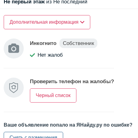
Не первый
этаж
из Не последний
О доме
Дополнительная информация
Материал стен —
кирпичный
Инкогнито
Собственник
О квартире
Нет жалоб
Санузел —
раздельный
Балкон/Лоджия —
балкон
Проверить телефон на жалобы?
Черный список
Ваше объявление попало на ЯНайду.ру по ошибке?
Снять с размещения