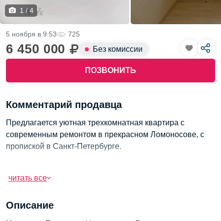
1 / 4
5 ноября в 9:53
725
6 450 000
Без комиссии
ПОЗВОНИТЬ
Комментарий продавца
Предлагается уютная трехкомнатная квартира с
современным ремонтом в прекрасном Ломоносове, с
пропиской в Санкт-Петербурге.
Площадь квартиры составляет 68,7 кв. м, она
расположена на 7 этаже девятиэтажного кирпичного
читать все
дома, построенного в 2000 году.
Описание