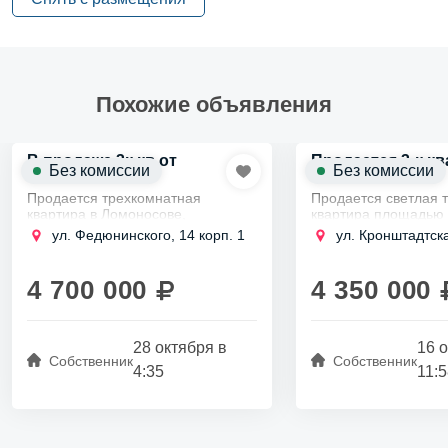
Похожие объявления
В продаже 3к кв от
Продается 3-к кв
Без комиссии
Без комиссии
собственника
Ломоносове
Продается трехкомнатная
Продается светлая 
квартира в Ломоносове,
квартира площадью 5
площадью 60,1 кв. м, на первом
в прекрасном город
ул. Федюнинского, 14 корп. 1
ул. Кронштадтск
этаже девятиэтажного дома.
Она находится на п
Чистый воздух и красивая
этаже пятиэтажного 
природа создают комфортную...
здания,...
4 700 000
4 350 000
28 октября в
16 
Собственник
Собственник
4:35
11: